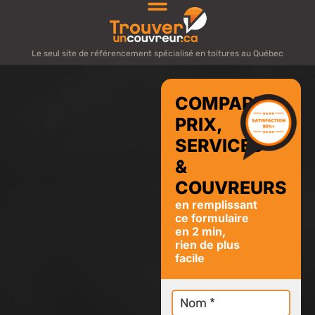
Le seul site de référencement spécialisé en toitures au Québec
COMPAREZ
PRIX,
SERVICES
&
COUVREURS
en remplissant
ce formulaire
en 2 min,
rien de plus
facile
Nom