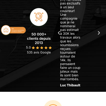
soumission,
pas exclusifs
[...] en moins
à un seul
d'une semaine
couvreur!
nous avions 3
Une
devis faits par
compagnie
3 couvreurs
que je ne
d'expérience
nommerai
dans les
pas estimait
alentours! Je
à 30K les
50 000+
recommande!!!
travaux alors
clients depuis
Leurs services
que les
2013
personnalisés
soumissions
5.0
et soucieux
reçues
535 avis Google
font la
tournaient
différence!
autour de
Merci de
14k. Ils
m'avoir enlevé
pensaient
un mal de tête
faire un coup
immense!
juteux mais
ils sont bien
Jimmy
mal tombés.
Boudrias
Luc Thibault