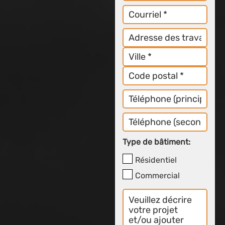
Courriel
Adresse
Téléphone
Principal
Téléphone
Secondaire
Type de bâtiment:
Résidentiel
Commercial
Décrivez
les
détails