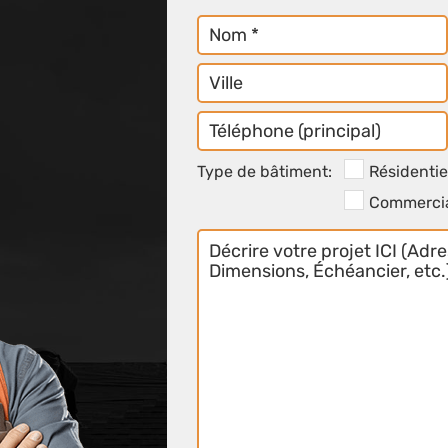
Nom
Ville
Téléphone
Principal
Type de bâtiment:
Résidentie
Commerci
Décrivez
les
détails
ici