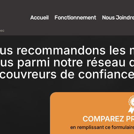
Accueil
Fonctionnement
Nous Joindr
bec
us recommandons les m
us parmi notre réseau
couvreurs de confianc
COMPAREZ PR
en remplissant ce formulai