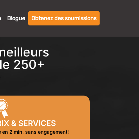
e
Blogue
Obtenez des soumissions
eilleurs
 de 250+
e
IX & SERVICES
re en 2 min, sans engagement!