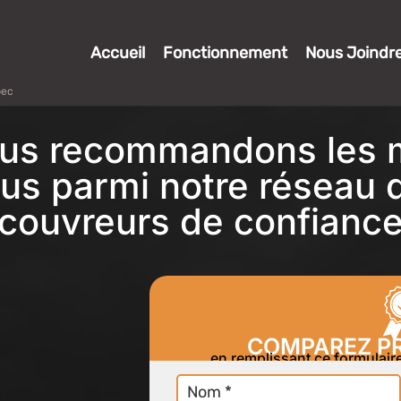
Accueil
Fonctionnement
Nous Joindr
bec
us recommandons les m
us parmi notre réseau
couvreurs de confianc
COMPAREZ PR
en remplissant ce formulai
Nom