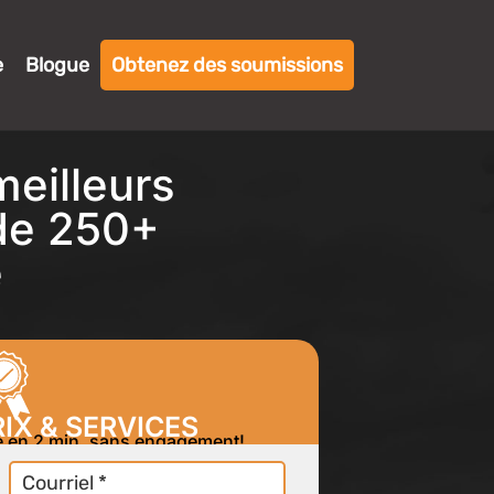
e
Blogue
Obtenez des soumissions
eilleurs
 de 250+
e
IX & SERVICES
re en 2 min, sans engagement!
Courriel