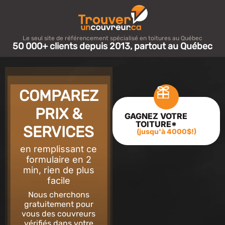
Le seul site de référencement spécialisé en toitures au Québec
50 000+ clients depuis 2013, partout au Québec
COMPAREZ
PRIX &
GAGNEZ VOTRE
TOITURE*
SERVICES
(jusqu'à 4000$!)
en remplissant ce
formulaire en 2
min,
rien de plus
facile
Nous cherchons
gratuitement pour
vous
des couvreurs
vérifiés dans votre