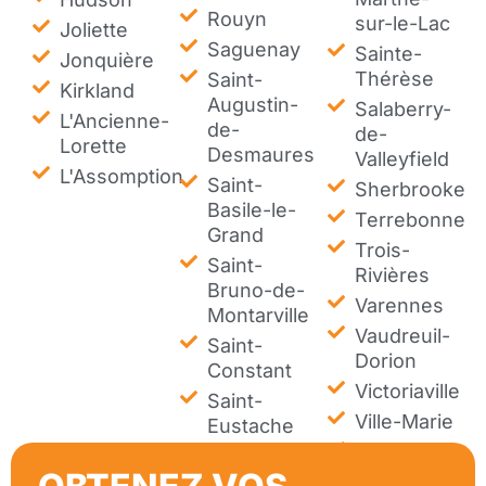
Rouyn
sur-le-Lac
Joliette
Saguenay
Sainte-
Jonquière
Thérèse
Saint-
Kirkland
Augustin-
Salaberry-
L'Ancienne-
de-
de-
Lorette
Desmaures
Valleyfield
L'Assomption
Saint-
Sherbrooke
Basile-le-
Terrebonne
Grand
Trois-
Saint-
Rivières
Bruno-de-
Varennes
Montarville
Vaudreuil-
Saint-
Dorion
Constant
Victoriaville
Saint-
Ville-Marie
Eustache
Westmount