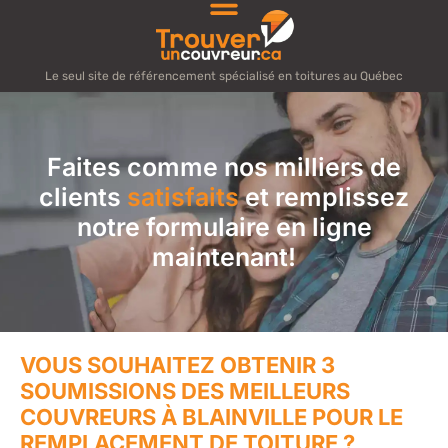
Le seul site de référencement spécialisé en toitures au Québec
Faites comme nos milliers de
clients
satisfaits
et remplissez
notre formulaire en ligne
maintenant!
VOUS SOUHAITEZ OBTENIR 3
SOUMISSIONS DES MEILLEURS
COUVREURS À BLAINVILLE POUR LE
REMPLACEMENT DE TOITURE ?