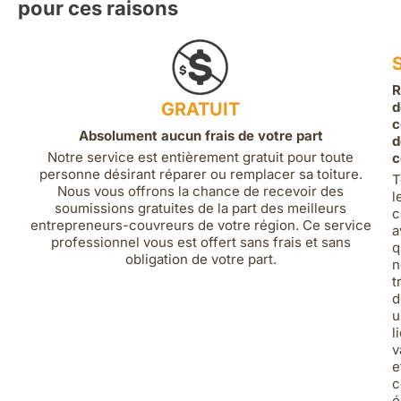
pour ces raisons
R
GRATUIT
d
c
Absolument aucun frais de votre part
d
Notre service est entièrement gratuit pour toute
c
personne désirant réparer ou remplacer sa toiture.
T
Nous vous offrons la chance de recevoir des
l
soumissions gratuites de la part des meilleurs
c
entrepreneurs-couvreurs de votre région. Ce service
a
professionnel vous est offert sans frais et sans
q
obligation de votre part.
n
t
d
u
l
v
e
c
é