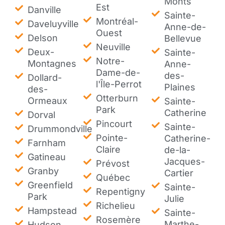
Monts
Est
Danville
Sainte-
Montréal-
Daveluyville
Anne-de-
Ouest
Delson
Bellevue
Neuville
Deux-
Sainte-
Notre-
Montagnes
Anne-
Dame-de-
des-
Dollard-
l'Île-Perrot
Plaines
des-
Otterburn
Ormeaux
Sainte-
Park
Catherine
Dorval
Pincourt
Sainte-
Drummondville
Pointe-
Catherine-
Farnham
Claire
de-la-
Gatineau
Jacques-
Prévost
Granby
Cartier
Québec
Greenfield
Sainte-
Repentigny
Park
Julie
Richelieu
Hampstead
Sainte-
Rosemère
Marthe-
Hudson