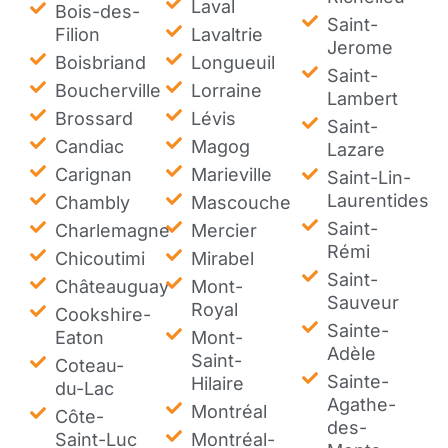
Laval
Bois-des-
Saint-
Filion
Lavaltrie
Jerome
Boisbriand
Longueuil
Saint-
Boucherville
Lorraine
Lambert
Brossard
Lévis
Saint-
Candiac
Magog
Lazare
Carignan
Marieville
Saint-Lin-
Laurentides
Chambly
Mascouche
Saint-
Charlemagne
Mercier
Rémi
Chicoutimi
Mirabel
Saint-
Châteauguay
Mont-
Sauveur
Royal
Cookshire-
Sainte-
Eaton
Mont-
Adèle
Saint-
Coteau-
Sainte-
Hilaire
du-Lac
Agathe-
Montréal
Côte-
des-
Saint-Luc
Montréal-