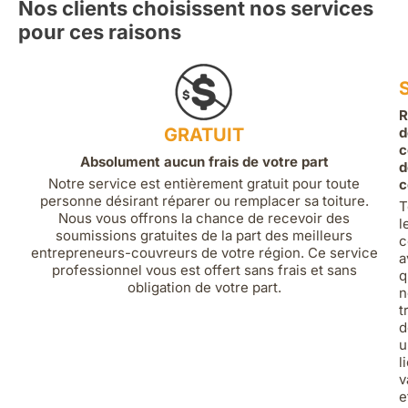
Nos clients choisissent nos services
pour ces raisons
R
GRATUIT
d
c
Absolument aucun frais de votre part
d
Notre service est entièrement gratuit pour toute
c
personne désirant réparer ou remplacer sa toiture.
T
Nous vous offrons la chance de recevoir des
l
soumissions gratuites de la part des meilleurs
c
entrepreneurs-couvreurs de votre région. Ce service
a
professionnel vous est offert sans frais et sans
q
obligation de votre part.
n
t
d
u
l
v
e