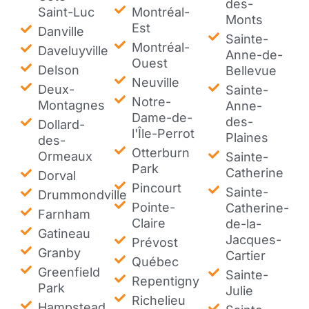
des-
Saint-Luc
Montréal-
Monts
Est
Danville
Sainte-
Montréal-
Daveluyville
Anne-de-
Ouest
Delson
Bellevue
Neuville
Deux-
Sainte-
Notre-
Montagnes
Anne-
Dame-de-
des-
Dollard-
l'Île-Perrot
Plaines
des-
Otterburn
Ormeaux
Sainte-
Park
Catherine
Dorval
Pincourt
Sainte-
Drummondville
Pointe-
Catherine-
Farnham
Claire
de-la-
Gatineau
Jacques-
Prévost
Granby
Cartier
Québec
Greenfield
Sainte-
Repentigny
Park
Julie
Richelieu
Hampstead