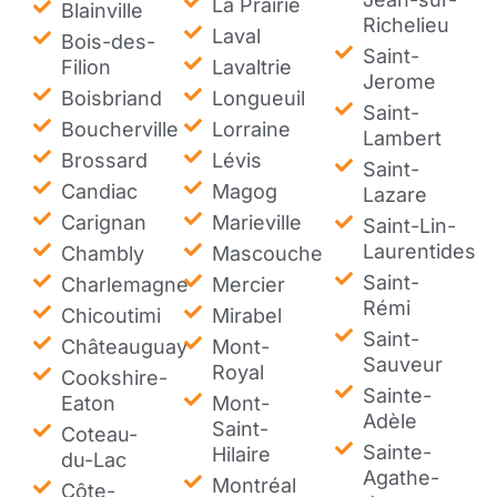
La Prairie
Blainville
Richelieu
Laval
Bois-des-
Saint-
Filion
Lavaltrie
Jerome
Boisbriand
Longueuil
Saint-
Boucherville
Lorraine
Lambert
Brossard
Lévis
Saint-
Candiac
Magog
Lazare
Carignan
Marieville
Saint-Lin-
Laurentides
Chambly
Mascouche
Saint-
Charlemagne
Mercier
Rémi
Chicoutimi
Mirabel
Saint-
Châteauguay
Mont-
Sauveur
Royal
Cookshire-
Sainte-
Eaton
Mont-
Adèle
Saint-
Coteau-
Sainte-
Hilaire
du-Lac
Agathe-
Montréal
Côte-