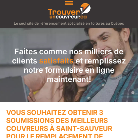
Le seul site de référencement spécialisé en toitures au Québec
Faites comme nos milliers de
clients
satisfaits
et remplissez
notre formulaire en ligne
maintenant!
VOUS SOUHAITEZ OBTENIR 3
SOUMISSIONS DES MEILLEURS
COUVREURS À SAINT-SAUVEUR
POUR LE REMPLACEMENT DE