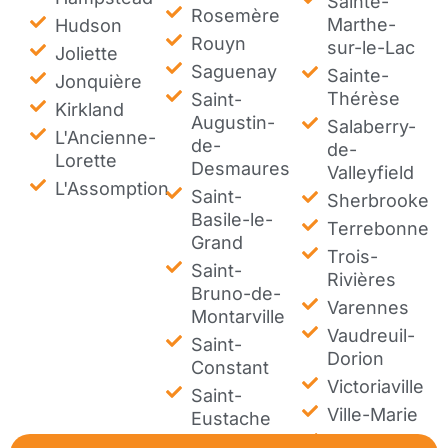
Sainte-
Rosemère
Marthe-
Hudson
Rouyn
sur-le-Lac
Joliette
Saguenay
Sainte-
Jonquière
Thérèse
Saint-
Kirkland
Augustin-
Salaberry-
L'Ancienne-
de-
de-
Lorette
Desmaures
Valleyfield
L'Assomption
Saint-
Sherbrooke
Basile-le-
Terrebonne
Grand
Trois-
Saint-
Rivières
Bruno-de-
Varennes
Montarville
Vaudreuil-
Saint-
Dorion
Constant
Victoriaville
Saint-
Ville-Marie
Eustache
Westmount