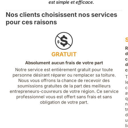
est simple et efficace.
Nos clients choisissent nos services
pour ces raisons
R
GRATUIT
d
c
Absolument aucun frais de votre part
d
Notre service est entièrement gratuit pour toute
c
personne désirant réparer ou remplacer sa toiture.
T
Nous vous offrons la chance de recevoir des
l
soumissions gratuites de la part des meilleurs
c
entrepreneurs-couvreurs de votre région. Ce service
a
professionnel vous est offert sans frais et sans
q
obligation de votre part.
n
t
d
u
l