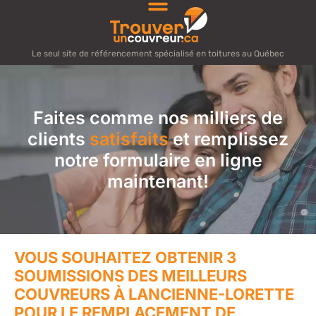
Le seul site de référencement spécialisé en toitures au Québec
Faites comme nos milliers de
clients
satisfaits
et remplissez
notre formulaire en ligne
maintenant!
VOUS SOUHAITEZ OBTENIR 3
SOUMISSIONS DES MEILLEURS
COUVREURS À LANCIENNE-LORETTE
POUR LE REMPLACEMENT DE