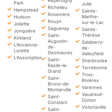
Repentigny
Park
Julie
Richelieu
Hampstead
Sainte-
Rosemère
Marthe-
Hudson
Rouyn
sur-le-Lac
Joliette
Saguenay
Sainte-
Jonquière
Thérèse
Saint-
Kirkland
Augustin-
Salaberry-
L'Ancienne-
de-
de-
Lorette
Desmaures
Valleyfield
L'Assomption
Saint-
Sherbrooke
Basile-le-
Terrebonne
Grand
Trois-
Saint-
Rivières
Bruno-de-
Varennes
Montarville
Vaudreuil-
Saint-
Dorion
Constant
Victoriaville
Saint-