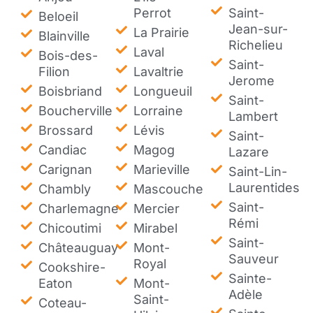
Perrot
Saint-
Beloeil
Jean-sur-
La Prairie
Blainville
Richelieu
Laval
Bois-des-
Saint-
Filion
Lavaltrie
Jerome
Boisbriand
Longueuil
Saint-
Boucherville
Lorraine
Lambert
Brossard
Lévis
Saint-
Candiac
Magog
Lazare
Carignan
Marieville
Saint-Lin-
Laurentides
Chambly
Mascouche
Saint-
Charlemagne
Mercier
Rémi
Chicoutimi
Mirabel
Saint-
Châteauguay
Mont-
Sauveur
Royal
Cookshire-
Sainte-
Eaton
Mont-
Adèle
Saint-
Coteau-