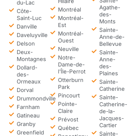
Sainte-
Hilaire
du-Lac
Agathe-
Montréal
Côte-
des-
Saint-Luc
Montréal-
Monts
Est
Danville
Sainte-
Montréal-
Daveluyville
Anne-de-
Ouest
Delson
Bellevue
Neuville
Deux-
Sainte-
Notre-
Montagnes
Anne-
Dame-de-
des-
Dollard-
l'Île-Perrot
Plaines
des-
Otterburn
Ormeaux
Sainte-
Park
Catherine
Dorval
Pincourt
Sainte-
Drummondville
Pointe-
Catherine-
Farnham
Claire
de-la-
Gatineau
Jacques-
Prévost
Granby
Cartier
Québec
Greenfield
Sainte-