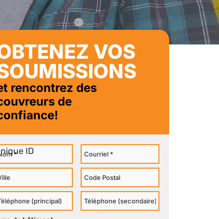
OBTENEZ VOS
SOUMISSIONS
et rencontrez des
couvreurs de
confiance!
om
Courriel
ille
Code
Postal
éléphone
Téléphone
rincipal
Secondaire