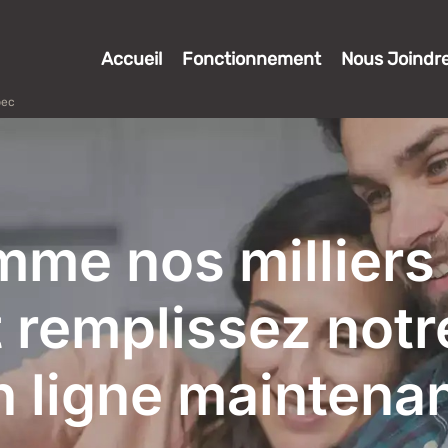
Accueil
Fonctionnement
Nous Joindr
bec
mme nos milliers 
 remplissez notr
n ligne maintenan