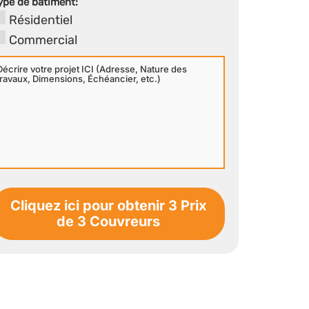
ype de bâtiment:
Résidentiel
Commercial
écrire
otre
rojet
CI