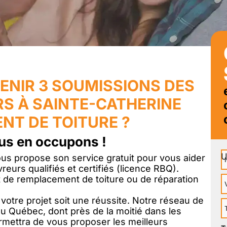
ENIR 3 SOUMISSIONS DES
S À SAINTE-CATHERINE
NT DE TOITURE ?
us en occupons !
N
s propose son service gratuit pour vous aider
reurs qualifiés et certifiés (licence RBQ).
 de remplacement de toiture ou de réparation
V
otre projet soit une réussite. Notre réseau de
T
u Québec, dont près de la moitié dans les
P
rmettra de vous proposer les meilleurs