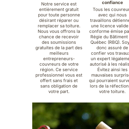
confiance
Notre service est
entièrement gratuit
Tous les couvreu
pour toute personne
avec qui nous
désirant réparer ou
travaillons détienn
remplacer sa toiture.
une licence valide
Nous vous offrons la
conforme émise par
chance de recevoir
Régie du Bâtiment
des soumissions
Québec (RBQ). So
gratuites de la part des
donc assuré de
meilleurs
confier vos travau
entrepreneurs-
un expert légalem
couvreurs de votre
autorisé à les réali
région. Ce service
Évitez ainsi les
professionnel vous est
mauvaises surpris
offert sans frais et
qui pourraient surv
sans obligation de
lors de la réfectio
votre part.
votre toiture.