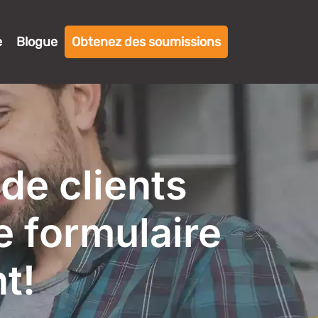
e
Blogue
Obtenez des soumissions
de clients
e formulaire
t!