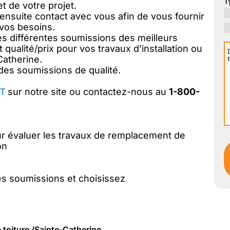
T
t de votre projet.
ensuite contact avec vous afin de vous fournir
vos besoins.
les différentes soumissions des meilleurs
D
 qualité/prix pour vos travaux d’installation ou
Catherine.
v
des soumissions de qualité.
p
T
sur notre site ou contactez-nous au
1-800-
I
r évaluer les travaux de remplacement de
on
s soumissions et choisissez
 toiture /Sainte-Catherine