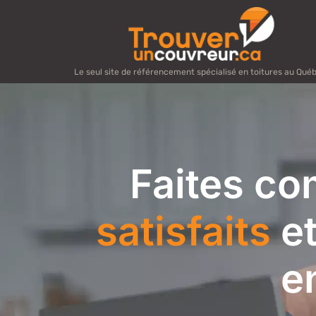
Le seul site de référencement spécialisé en toitures au Qué
Faites co
satisfaits
et
e