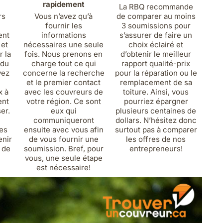
rapidement
La RBQ recommande
rs
Vous n’avez qu’à
de comparer au moins
fournir les
3 soumissions pour
ent
informations
s’assurer de faire un
 et
nécessaires une seule
choix éclairé et
 la
fois. Nous prenons en
d’obtenir le meilleur
 du
charge tout ce qui
rapport qualité-prix
yez
concerne la recherche
pour la réparation ou le
et le premier contact
remplacement de sa
x à
avec les couvreurs de
toiture. Ainsi, vous
ent
votre région. Ce sont
pourriez épargner
ser.
eux qui
plusieurs centaines de
communiqueront
dollars. N’hésitez donc
es
ensuite avec vous afin
surtout pas à comparer
enir
de vous fournir une
les offres de nos
n de
soumission. Bref, pour
entrepreneurs!
vous, une seule étape
est nécessaire!