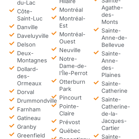
Sainte-
Hilaire
du-Lac
Agathe-
Montréal
Côte-
des-
Saint-Luc
Montréal-
Monts
Est
Danville
Sainte-
Montréal-
Daveluyville
Anne-de-
Ouest
Delson
Bellevue
Neuville
Deux-
Sainte-
Notre-
Montagnes
Anne-
Dame-de-
des-
Dollard-
l'Île-Perrot
Plaines
des-
Otterburn
Ormeaux
Sainte-
Park
Catherine
Dorval
Pincourt
Sainte-
Drummondville
Pointe-
Catherine-
Farnham
Claire
de-la-
Gatineau
Jacques-
Prévost
Granby
Cartier
Québec
Greenfield
Sainte-