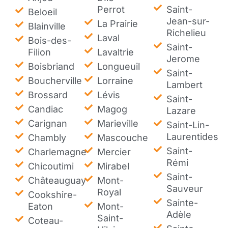
Perrot
Saint-
Beloeil
Jean-sur-
La Prairie
Blainville
Richelieu
Laval
Bois-des-
Saint-
Filion
Lavaltrie
Jerome
Boisbriand
Longueuil
Saint-
Boucherville
Lorraine
Lambert
Brossard
Lévis
Saint-
Candiac
Magog
Lazare
Carignan
Marieville
Saint-Lin-
Laurentides
Chambly
Mascouche
Saint-
Charlemagne
Mercier
Rémi
Chicoutimi
Mirabel
Saint-
Châteauguay
Mont-
Sauveur
Royal
Cookshire-
Sainte-
Eaton
Mont-
Adèle
Saint-
Coteau-