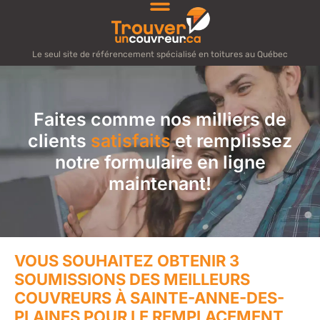
Le seul site de référencement spécialisé en toitures au Québec
Faites comme nos milliers de
clients
satisfaits
et remplissez
notre formulaire en ligne
maintenant!
VOUS SOUHAITEZ OBTENIR 3
SOUMISSIONS DES MEILLEURS
COUVREURS À SAINTE-ANNE-DES-
PLAINES POUR LE REMPLACEMENT