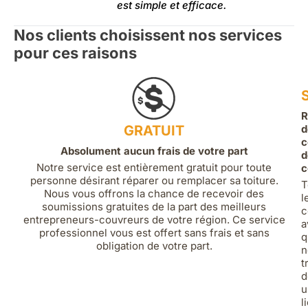
est simple et efficace.
Nos clients choisissent nos services
pour ces raisons
R
GRATUIT
d
c
Absolument aucun frais de votre part
d
Notre service est entièrement gratuit pour toute
c
personne désirant réparer ou remplacer sa toiture.
T
Nous vous offrons la chance de recevoir des
l
soumissions gratuites de la part des meilleurs
c
entrepreneurs-couvreurs de votre région. Ce service
a
professionnel vous est offert sans frais et sans
q
obligation de votre part.
n
t
d
u
l