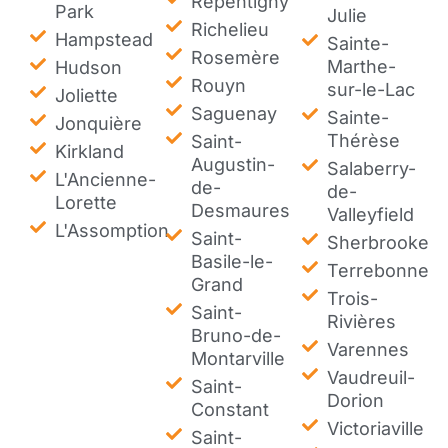
Repentigny
Park
Julie
Richelieu
Hampstead
Sainte-
Rosemère
Marthe-
Hudson
Rouyn
sur-le-Lac
Joliette
Saguenay
Sainte-
Jonquière
Thérèse
Saint-
Kirkland
Augustin-
Salaberry-
L'Ancienne-
de-
de-
Lorette
Desmaures
Valleyfield
L'Assomption
Saint-
Sherbrooke
Basile-le-
Terrebonne
Grand
Trois-
Saint-
Rivières
Bruno-de-
Varennes
Montarville
Vaudreuil-
Saint-
Dorion
Constant
Victoriaville
Saint-