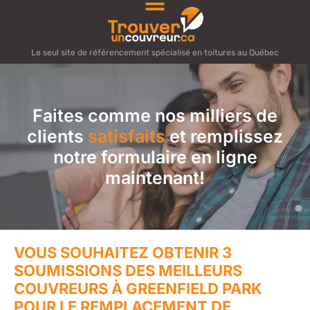
Le seul site de référencement spécialisé en toitures au Québec
Faites comme nos milliers de
clients
satisfaits
et remplissez
notre formulaire en ligne
maintenant!
VOUS SOUHAITEZ OBTENIR 3
SOUMISSIONS DES MEILLEURS
COUVREURS À GREENFIELD PARK
POUR LE REMPLACEMENT DE