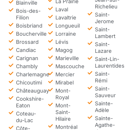
La Prairie
Blainville
Richelieu
Laval
Bois-des-
Saint-
Filion
Lavaltrie
Jerome
Boisbriand
Longueuil
Saint-
Boucherville
Lorraine
Lambert
Brossard
Lévis
Saint-
Candiac
Magog
Lazare
Carignan
Marieville
Saint-Lin-
Laurentides
Chambly
Mascouche
Saint-
Charlemagne
Mercier
Rémi
Chicoutimi
Mirabel
Saint-
Châteauguay
Mont-
Sauveur
Royal
Cookshire-
Sainte-
Eaton
Mont-
Adèle
Saint-
Coteau-
Sainte-
Hilaire
du-Lac
Agathe-
Montréal
Côte-