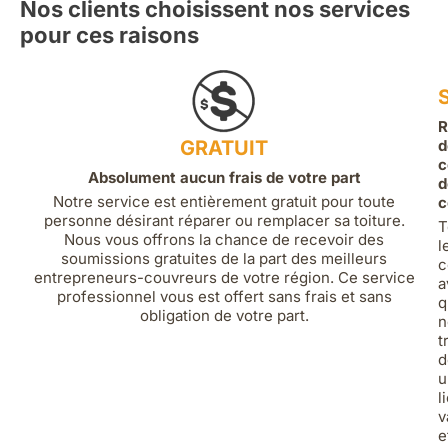
Nos clients choisissent nos services
pour ces raisons
R
GRATUIT
d
c
Absolument aucun frais de votre part
d
Notre service est entièrement gratuit pour toute
c
personne désirant réparer ou remplacer sa toiture.
T
Nous vous offrons la chance de recevoir des
l
soumissions gratuites de la part des meilleurs
c
entrepreneurs-couvreurs de votre région. Ce service
a
professionnel vous est offert sans frais et sans
q
obligation de votre part.
n
t
d
u
l
v
e