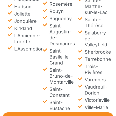
Sainte-
Rosemère
Marthe-
Hudson
Rouyn
sur-le-Lac
Joliette
Saguenay
Sainte-
Jonquière
Thérèse
Saint-
Kirkland
Augustin-
Salaberry-
L'Ancienne-
de-
de-
Lorette
Desmaures
Valleyfield
L'Assomption
Saint-
Sherbrooke
Basile-le-
Terrebonne
Grand
Trois-
Saint-
Rivières
Bruno-de-
Varennes
Montarville
Vaudreuil-
Saint-
Dorion
Constant
Victoriaville
Saint-
Ville-Marie
Eustache
Westmount