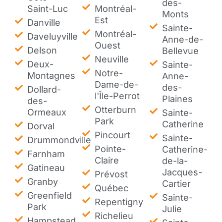
des-
Saint-Luc
Montréal-
Monts
Est
Danville
Sainte-
Montréal-
Daveluyville
Anne-de-
Ouest
Delson
Bellevue
Neuville
Deux-
Sainte-
Notre-
Montagnes
Anne-
Dame-de-
des-
Dollard-
l'Île-Perrot
Plaines
des-
Otterburn
Ormeaux
Sainte-
Park
Catherine
Dorval
Pincourt
Sainte-
Drummondville
Pointe-
Catherine-
Farnham
Claire
de-la-
Gatineau
Jacques-
Prévost
Granby
Cartier
Québec
Greenfield
Sainte-
Repentigny
Park
Julie
Richelieu
Hampstead