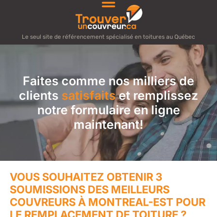
Le seul site de référencement spécialisé en toitures au Québec
Faites comme nos milliers de
clients
satisfaits
et remplissez
notre formulaire en ligne
maintenant!
VOUS SOUHAITEZ OBTENIR 3
SOUMISSIONS DES MEILLEURS
COUVREURS À MONTREAL-EST POUR
LE REMPLACEMENT DE TOITURE ?