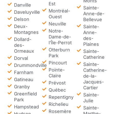
Monts
Est
Danville
Sainte-
Montréal-
Daveluyville
Anne-de-
Ouest
Delson
Bellevue
Neuville
Deux-
Sainte-
Notre-
Montagnes
Anne-
Dame-de-
des-
Dollard-
l'Île-Perrot
Plaines
des-
Otterburn
Ormeaux
Sainte-
Park
Catherine
Dorval
Pincourt
Sainte-
Drummondville
Pointe-
Catherine-
Farnham
Claire
de-la-
Gatineau
Jacques-
Prévost
Granby
Cartier
Québec
Greenfield
Sainte-
Repentigny
Park
Julie
Richelieu
Hampstead
Sainte-
Rosemère
Marthe-
Hudson