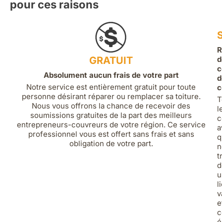
pour ces raisons
R
GRATUIT
d
c
Absolument aucun frais de votre part
d
Notre service est entièrement gratuit pour toute
c
personne désirant réparer ou remplacer sa toiture.
T
Nous vous offrons la chance de recevoir des
l
soumissions gratuites de la part des meilleurs
c
entrepreneurs-couvreurs de votre région. Ce service
a
professionnel vous est offert sans frais et sans
q
obligation de votre part.
n
t
d
u
l
v
e
c
é