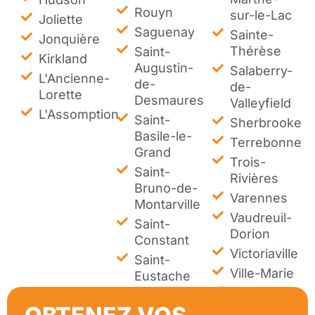
Rouyn
sur-le-Lac
Joliette
Saguenay
Sainte-
Jonquière
Thérèse
Saint-
Kirkland
Augustin-
Salaberry-
L'Ancienne-
de-
de-
Lorette
Desmaures
Valleyfield
L'Assomption
Saint-
Sherbrooke
Basile-le-
Terrebonne
Grand
Trois-
Saint-
Rivières
Bruno-de-
Varennes
Montarville
Vaudreuil-
Saint-
Dorion
Constant
Victoriaville
Saint-
Ville-Marie
Eustache
Westmount