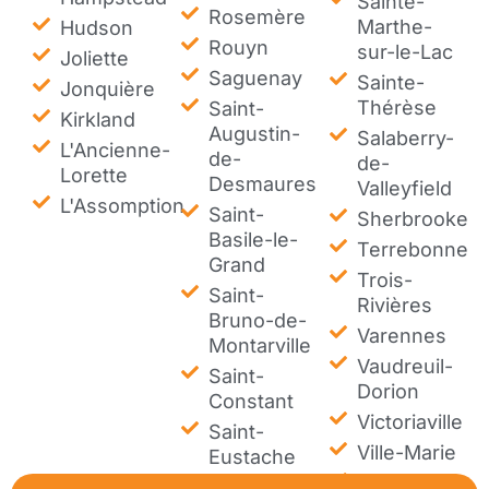
Sainte-
Rosemère
Marthe-
Hudson
Rouyn
sur-le-Lac
Joliette
Saguenay
Sainte-
Jonquière
Thérèse
Saint-
Kirkland
Augustin-
Salaberry-
L'Ancienne-
de-
de-
Lorette
Desmaures
Valleyfield
L'Assomption
Saint-
Sherbrooke
Basile-le-
Terrebonne
Grand
Trois-
Saint-
Rivières
Bruno-de-
Varennes
Montarville
Vaudreuil-
Saint-
Dorion
Constant
Victoriaville
Saint-
Ville-Marie
Eustache
Westmount