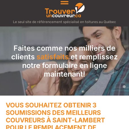
Le seul site de référencement spécialisé en toitures au Québec
Faites comme nos milliers de
clients
satisfaits
et remplissez
notre formulaire en ligne
maintenant!
VOUS SOUHAITEZ OBTENIR 3
SOUMISSIONS DES MEILLEURS
COUVREURS À SAINT-LAMBERT
POUR LE REMPLACEMENT DE