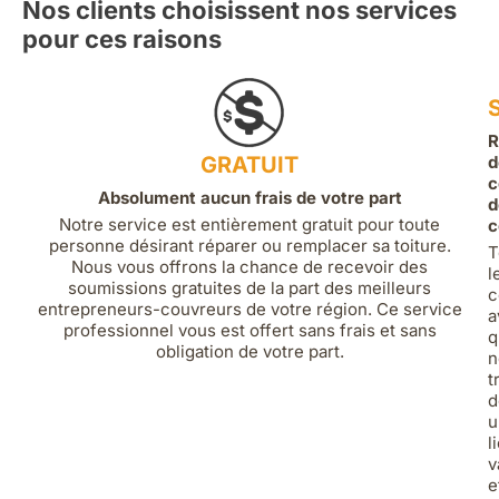
Nos clients choisissent nos services
pour ces raisons
R
GRATUIT
d
c
Absolument aucun frais de votre part
d
Notre service est entièrement gratuit pour toute
c
personne désirant réparer ou remplacer sa toiture.
T
Nous vous offrons la chance de recevoir des
l
soumissions gratuites de la part des meilleurs
c
entrepreneurs-couvreurs de votre région. Ce service
a
professionnel vous est offert sans frais et sans
q
obligation de votre part.
n
t
d
u
l
v
e