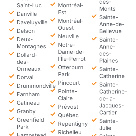
des-
Saint-Luc
Montréal-
Monts
Est
Danville
Sainte-
Montréal-
Daveluyville
Anne-de-
Ouest
Delson
Bellevue
Neuville
Deux-
Sainte-
Notre-
Montagnes
Anne-
Dame-de-
des-
Dollard-
l'Île-Perrot
Plaines
des-
Otterburn
Ormeaux
Sainte-
Park
Catherine
Dorval
Pincourt
Sainte-
Drummondville
Pointe-
Catherine-
Farnham
Claire
de-la-
Gatineau
Jacques-
Prévost
Granby
Cartier
Québec
Greenfield
Sainte-
Repentigny
Park
Julie
Richelieu
Hampstead