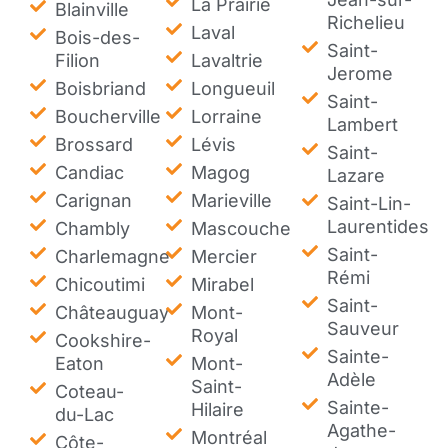
La Prairie
Blainville
Richelieu
Laval
Bois-des-
Saint-
Filion
Lavaltrie
Jerome
Boisbriand
Longueuil
Saint-
Boucherville
Lorraine
Lambert
Brossard
Lévis
Saint-
Candiac
Magog
Lazare
Carignan
Marieville
Saint-Lin-
Laurentides
Chambly
Mascouche
Saint-
Charlemagne
Mercier
Rémi
Chicoutimi
Mirabel
Saint-
Châteauguay
Mont-
Sauveur
Royal
Cookshire-
Sainte-
Eaton
Mont-
Adèle
Saint-
Coteau-
Sainte-
Hilaire
du-Lac
Agathe-
Montréal
Côte-