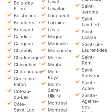
Laval
Bois-des-
Saint-
Filion
Lavaltrie
Jerome
Boisbriand
Longueuil
Saint-
Boucherville
Lorraine
Lambert
Brossard
Lévis
Saint-
Candiac
Magog
Lazare
Carignan
Marieville
Saint-Lin-
Laurentides
Chambly
Mascouche
Saint-
Charlemagne
Mercier
Rémi
Chicoutimi
Mirabel
Saint-
Châteauguay
Mont-
Sauveur
Royal
Cookshire-
Sainte-
Eaton
Mont-
Adèle
Saint-
Coteau-
Sainte-
Hilaire
du-Lac
Agathe-
Montréal
Côte-
des-
Saint-Luc
Montréal-