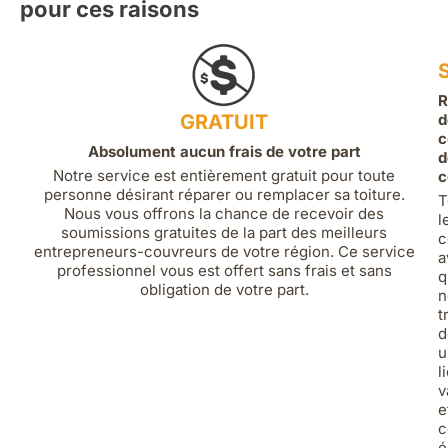
pour ces raisons
R
GRATUIT
d
c
Absolument aucun frais de votre part
d
Notre service est entièrement gratuit pour toute
c
personne désirant réparer ou remplacer sa toiture.
T
Nous vous offrons la chance de recevoir des
l
soumissions gratuites de la part des meilleurs
c
entrepreneurs-couvreurs de votre région. Ce service
a
professionnel vous est offert sans frais et sans
q
obligation de votre part.
n
t
d
u
l
v
e
c
é