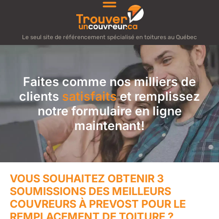
Le seul site de référencement spécialisé en toitures au Québec
Faites comme nos milliers de
clients
satisfaits
et remplissez
notre formulaire en ligne
maintenant!
VOUS SOUHAITEZ OBTENIR 3
SOUMISSIONS DES MEILLEURS
COUVREURS À PREVOST POUR LE
REMPLACEMENT DE TOITURE ?