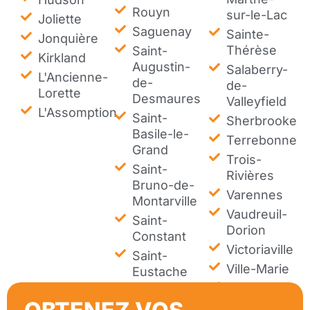
Rouyn
sur-le-Lac
Joliette
Saguenay
Sainte-
Jonquière
Thérèse
Saint-
Kirkland
Augustin-
Salaberry-
L'Ancienne-
de-
de-
Lorette
Desmaures
Valleyfield
L'Assomption
Saint-
Sherbrooke
Basile-le-
Terrebonne
Grand
Trois-
Saint-
Rivières
Bruno-de-
Varennes
Montarville
Vaudreuil-
Saint-
Dorion
Constant
Victoriaville
Saint-
Ville-Marie
Eustache
Westmount