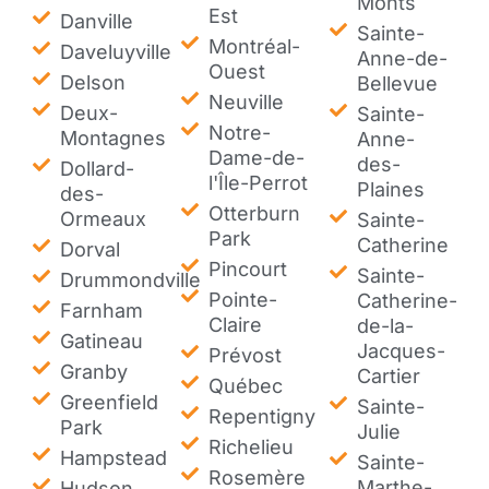
Monts
Est
Danville
Sainte-
Montréal-
Daveluyville
Anne-de-
Ouest
Delson
Bellevue
Neuville
Deux-
Sainte-
Notre-
Montagnes
Anne-
Dame-de-
des-
Dollard-
l'Île-Perrot
Plaines
des-
Otterburn
Ormeaux
Sainte-
Park
Catherine
Dorval
Pincourt
Sainte-
Drummondville
Pointe-
Catherine-
Farnham
Claire
de-la-
Gatineau
Jacques-
Prévost
Granby
Cartier
Québec
Greenfield
Sainte-
Repentigny
Park
Julie
Richelieu
Hampstead
Sainte-
Rosemère
Marthe-
Hudson