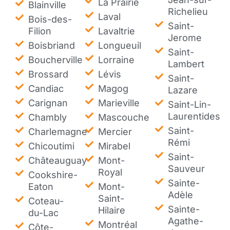
La Prairie
Blainville
Richelieu
Laval
Bois-des-
Saint-
Filion
Lavaltrie
Jerome
Boisbriand
Longueuil
Saint-
Boucherville
Lorraine
Lambert
Brossard
Lévis
Saint-
Candiac
Magog
Lazare
Carignan
Marieville
Saint-Lin-
Laurentides
Chambly
Mascouche
Saint-
Charlemagne
Mercier
Rémi
Chicoutimi
Mirabel
Saint-
Châteauguay
Mont-
Sauveur
Royal
Cookshire-
Sainte-
Eaton
Mont-
Adèle
Saint-
Coteau-
Sainte-
Hilaire
du-Lac
Agathe-
Montréal
Côte-