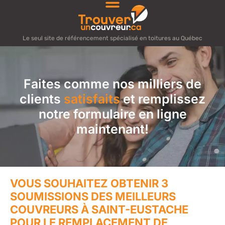
Le seul site de référencement spécialisé en toitures au Québec
Faites comme nos milliers de
clients
satisfaits
et remplissez
notre formulaire en ligne
maintenant!
VOUS SOUHAITEZ OBTENIR 3
SOUMISSIONS DES MEILLEURS
COUVREURS À SAINT-EUSTACHE
POUR LE REMPLACEMENT DE