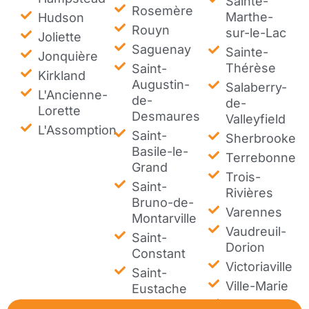
Sainte-
Rosemère
Marthe-
Hudson
Rouyn
sur-le-Lac
Joliette
Saguenay
Sainte-
Jonquière
Thérèse
Saint-
Kirkland
Augustin-
Salaberry-
L'Ancienne-
de-
de-
Lorette
Desmaures
Valleyfield
L'Assomption
Saint-
Sherbrooke
Basile-le-
Terrebonne
Grand
Trois-
Saint-
Rivières
Bruno-de-
Varennes
Montarville
Vaudreuil-
Saint-
Dorion
Constant
Victoriaville
Saint-
Ville-Marie
Eustache
Westmount