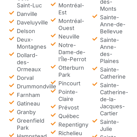
des-
Saint-Luc
Montréal-
Monts
Est
Danville
Sainte-
Montréal-
Daveluyville
Anne-de-
Ouest
Delson
Bellevue
Neuville
Deux-
Sainte-
Notre-
Montagnes
Anne-
Dame-de-
des-
Dollard-
l'Île-Perrot
Plaines
des-
Otterburn
Ormeaux
Sainte-
Park
Catherine
Dorval
Pincourt
Sainte-
Drummondville
Pointe-
Catherine-
Farnham
Claire
de-la-
Gatineau
Jacques-
Prévost
Granby
Cartier
Québec
Greenfield
Sainte-
Repentigny
Park
Julie
Richelieu
Hampstead