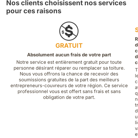
Nos clients choisissent nos services
pour ces raisons
R
GRATUIT
d
c
Absolument aucun frais de votre part
d
Notre service est entièrement gratuit pour toute
c
personne désirant réparer ou remplacer sa toiture.
T
Nous vous offrons la chance de recevoir des
l
soumissions gratuites de la part des meilleurs
c
entrepreneurs-couvreurs de votre région. Ce service
a
professionnel vous est offert sans frais et sans
q
obligation de votre part.
n
t
d
u
l
v
e