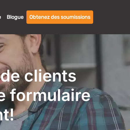
e
Blogue
Obtenez des soumissions
de clients
e formulaire
t!