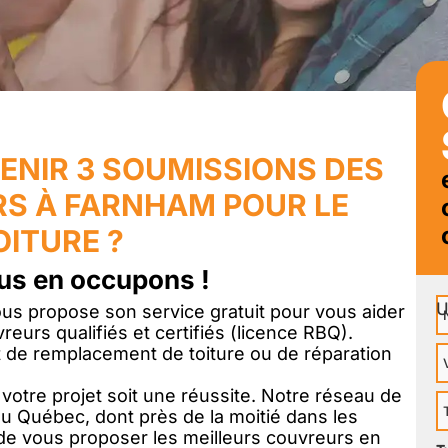
ENIR 3 SOUMISSIONS DES
S À FARNHAM POUR LE
ITURE ?
us en occupons !
N
s propose son service gratuit pour vous aider
reurs qualifiés et certifiés (licence RBQ).
 de remplacement de toiture ou de réparation
V
otre projet soit une réussite. Notre réseau de
T
u Québec, dont près de la moitié dans les
P
e vous proposer les meilleurs couvreurs en