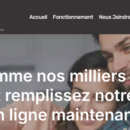
Accueil
Fonctionnement
Nous Joindr
bec
mme nos milliers 
 remplissez notr
n ligne maintenan