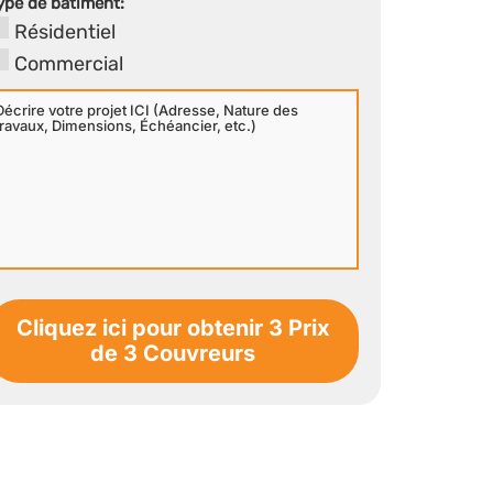
ype de bâtiment:
Résidentiel
Commercial
écrire
otre
rojet
CI