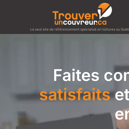
Le seul site de référencement spécialisé en toitures au Qué
Faites co
satisfaits
et
e