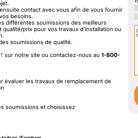
T
jet.
ensuite contact avec vous afin de vous fournir
vos besoins.
les différentes soumissions des meilleurs
D
 qualité/prix pour vos travaux d’installation ou
m.
v
des soumissions de qualité.
p
T
sur notre site ou contactez-nous au
1-800-
I
r évaluer les travaux de remplacement de
on
s soumissions et choisissez
e toiture /Farnham