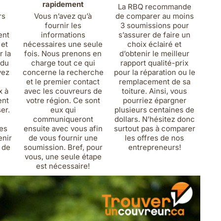
rapidement
La RBQ recommande
rs
Vous n’avez qu’à
de comparer au moins
fournir les
3 soumissions pour
ent
informations
s’assurer de faire un
 et
nécessaires une seule
choix éclairé et
 la
fois. Nous prenons en
d’obtenir le meilleur
 du
charge tout ce qui
rapport qualité-prix
yez
concerne la recherche
pour la réparation ou le
et le premier contact
remplacement de sa
x à
avec les couvreurs de
toiture. Ainsi, vous
ent
votre région. Ce sont
pourriez épargner
ser.
eux qui
plusieurs centaines de
communiqueront
dollars. N’hésitez donc
es
ensuite avec vous afin
surtout pas à comparer
enir
de vous fournir une
les offres de nos
n de
soumission. Bref, pour
entrepreneurs!
vous, une seule étape
est nécessaire!