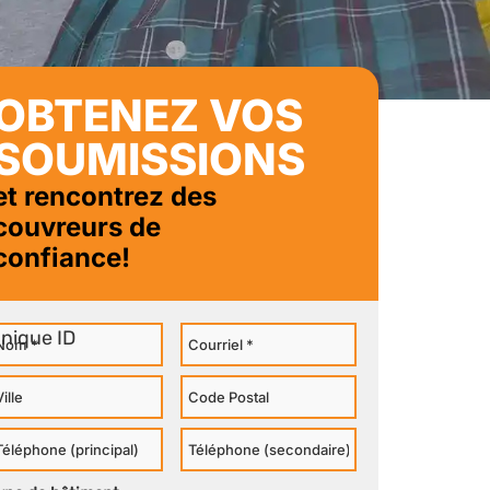
OBTENEZ VOS
SOUMISSIONS
et rencontrez des
couvreurs de
confiance!
om
Courriel
ille
Code
Postal
éléphone
Téléphone
rincipal
Secondaire