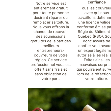
confiance
Notre service est
entièrement gratuit
Tous les couvreu
pour toute personne
avec qui nous
désirant réparer ou
travaillons détienn
remplacer sa toiture.
une licence valide
Nous vous offrons la
conforme émise par
chance de recevoir
Régie du Bâtiment
des soumissions
Québec (RBQ). So
gratuites de la part des
donc assuré de
meilleurs
confier vos travau
entrepreneurs-
un expert légalem
couvreurs de votre
autorisé à les réali
région. Ce service
Évitez ainsi les
professionnel vous est
mauvaises surpris
offert sans frais et
qui pourraient surv
sans obligation de
lors de la réfectio
votre part.
votre toiture.