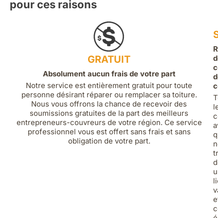
pour ces raisons
R
GRATUIT
d
c
Absolument aucun frais de votre part
d
Notre service est entièrement gratuit pour toute
c
personne désirant réparer ou remplacer sa toiture.
T
Nous vous offrons la chance de recevoir des
l
soumissions gratuites de la part des meilleurs
c
entrepreneurs-couvreurs de votre région. Ce service
a
professionnel vous est offert sans frais et sans
q
obligation de votre part.
n
t
d
u
l
v
e
c
é