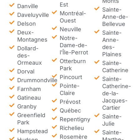
Monts
Est
Danville
Sainte-
Montréal-
Daveluyville
Anne-de-
Ouest
Delson
Bellevue
Neuville
Deux-
Sainte-
Notre-
Montagnes
Anne-
Dame-de-
des-
Dollard-
l'Île-Perrot
Plaines
des-
Otterburn
Ormeaux
Sainte-
Park
Catherine
Dorval
Pincourt
Sainte-
Drummondville
Pointe-
Catherine-
Farnham
Claire
de-la-
Gatineau
Jacques-
Prévost
Granby
Cartier
Québec
Greenfield
Sainte-
Repentigny
Park
Julie
Richelieu
Hampstead
Sainte-
Rosemère
Marthe-
Hudson