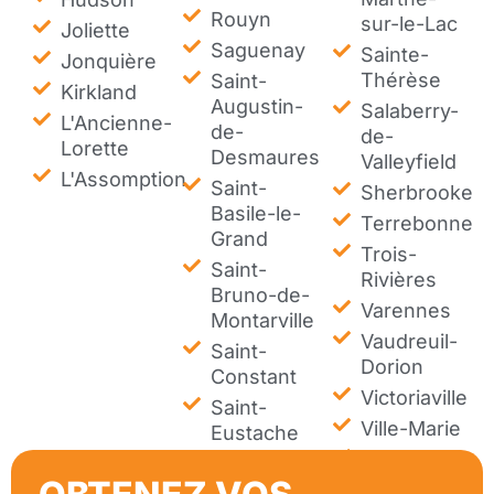
Rouyn
sur-le-Lac
Joliette
Saguenay
Sainte-
Jonquière
Thérèse
Saint-
Kirkland
Augustin-
Salaberry-
L'Ancienne-
de-
de-
Lorette
Desmaures
Valleyfield
L'Assomption
Saint-
Sherbrooke
Basile-le-
Terrebonne
Grand
Trois-
Saint-
Rivières
Bruno-de-
Varennes
Montarville
Vaudreuil-
Saint-
Dorion
Constant
Victoriaville
Saint-
Ville-Marie
Eustache
Westmount