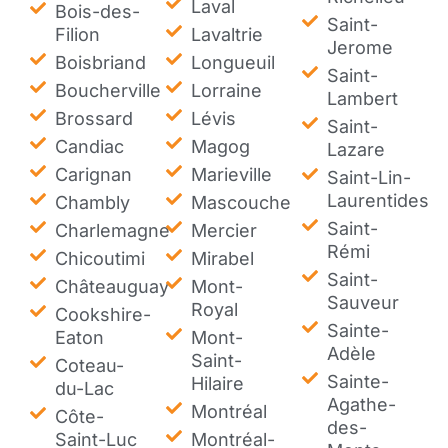
Laval
Bois-des-
Saint-
Filion
Lavaltrie
Jerome
Boisbriand
Longueuil
Saint-
Boucherville
Lorraine
Lambert
Brossard
Lévis
Saint-
Candiac
Magog
Lazare
Carignan
Marieville
Saint-Lin-
Laurentides
Chambly
Mascouche
Saint-
Charlemagne
Mercier
Rémi
Chicoutimi
Mirabel
Saint-
Châteauguay
Mont-
Sauveur
Royal
Cookshire-
Sainte-
Eaton
Mont-
Adèle
Saint-
Coteau-
Sainte-
Hilaire
du-Lac
Agathe-
Montréal
Côte-
des-
Saint-Luc
Montréal-