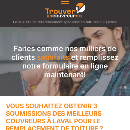
Le seul site de référencement spécialisé en toitures au Québec
Faites comme nos milliers de
clients
satisfaits
et remplissez
notre formulaire en ligne
maintenant!
VOUS SOUHAITEZ OBTENIR 3
SOUMISSIONS DES MEILLEURS
COUVREURS À LAVAL POUR LE
REMPLACEMENT DE TOITURE ?