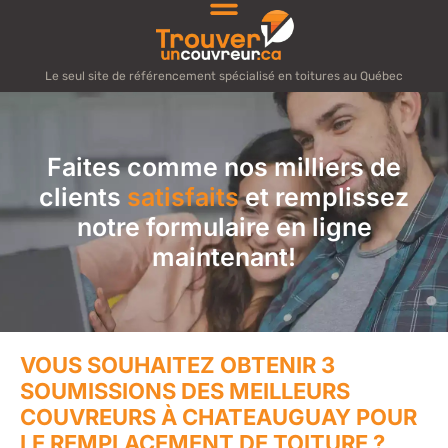
Le seul site de référencement spécialisé en toitures au Québec
Faites comme nos milliers de
clients
satisfaits
et remplissez
notre formulaire en ligne
maintenant!
VOUS SOUHAITEZ OBTENIR 3
SOUMISSIONS DES MEILLEURS
COUVREURS À CHATEAUGUAY POUR
LE REMPLACEMENT DE TOITURE ?