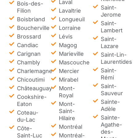
Laval
Bois-des-
Saint-
Filion
Lavaltrie
Jerome
Boisbriand
Longueuil
Saint-
Boucherville
Lorraine
Lambert
Brossard
Lévis
Saint-
Candiac
Magog
Lazare
Carignan
Marieville
Saint-Lin-
Laurentides
Chambly
Mascouche
Saint-
Charlemagne
Mercier
Rémi
Chicoutimi
Mirabel
Saint-
Châteauguay
Mont-
Sauveur
Royal
Cookshire-
Sainte-
Eaton
Mont-
Adèle
Saint-
Coteau-
Sainte-
Hilaire
du-Lac
Agathe-
Montréal
Côte-
des-
Saint-Luc
Montréal-