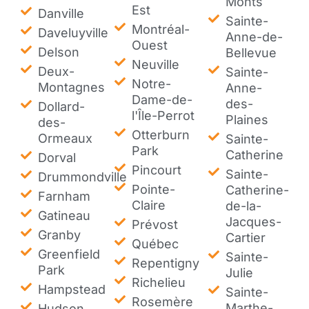
Monts
Est
Danville
Sainte-
Montréal-
Daveluyville
Anne-de-
Ouest
Delson
Bellevue
Neuville
Deux-
Sainte-
Notre-
Montagnes
Anne-
Dame-de-
des-
Dollard-
l'Île-Perrot
Plaines
des-
Otterburn
Ormeaux
Sainte-
Park
Catherine
Dorval
Pincourt
Sainte-
Drummondville
Pointe-
Catherine-
Farnham
Claire
de-la-
Gatineau
Jacques-
Prévost
Granby
Cartier
Québec
Greenfield
Sainte-
Repentigny
Park
Julie
Richelieu
Hampstead
Sainte-
Rosemère
Marthe-
Hudson