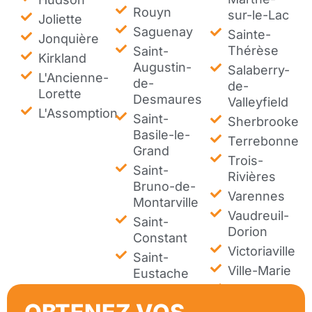
Rouyn
sur-le-Lac
Joliette
Saguenay
Sainte-
Jonquière
Thérèse
Saint-
Kirkland
Augustin-
Salaberry-
L'Ancienne-
de-
de-
Lorette
Desmaures
Valleyfield
L'Assomption
Saint-
Sherbrooke
Basile-le-
Terrebonne
Grand
Trois-
Saint-
Rivières
Bruno-de-
Varennes
Montarville
Vaudreuil-
Saint-
Dorion
Constant
Victoriaville
Saint-
Ville-Marie
Eustache
Westmount