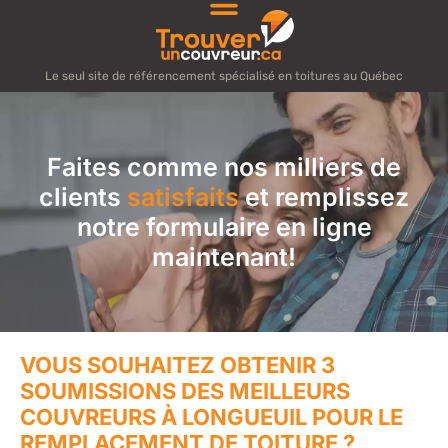
Le seul site de référencement spécialisé en toitures au Québec
Faites comme nos milliers de
clients
satisfaits
et remplissez
notre formulaire en ligne
maintenant!
VOUS SOUHAITEZ OBTENIR 3
SOUMISSIONS DES MEILLEURS
COUVREURS À LONGUEUIL POUR LE
REMPLACEMENT DE TOITURE ?