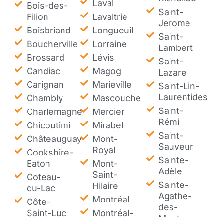
Laval
Bois-des-
Saint-
Filion
Lavaltrie
Jerome
Boisbriand
Longueuil
Saint-
Boucherville
Lorraine
Lambert
Brossard
Lévis
Saint-
Candiac
Magog
Lazare
Carignan
Marieville
Saint-Lin-
Laurentides
Chambly
Mascouche
Saint-
Charlemagne
Mercier
Rémi
Chicoutimi
Mirabel
Saint-
Châteauguay
Mont-
Sauveur
Royal
Cookshire-
Sainte-
Eaton
Mont-
Adèle
Saint-
Coteau-
Sainte-
Hilaire
du-Lac
Agathe-
Montréal
Côte-
des-
Saint-Luc
Montréal-