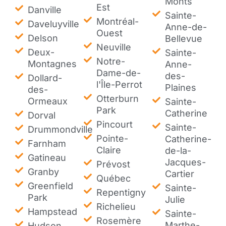
Monts
Est
Danville
Sainte-
Montréal-
Daveluyville
Anne-de-
Ouest
Delson
Bellevue
Neuville
Deux-
Sainte-
Notre-
Montagnes
Anne-
Dame-de-
des-
Dollard-
l'Île-Perrot
Plaines
des-
Otterburn
Ormeaux
Sainte-
Park
Catherine
Dorval
Pincourt
Sainte-
Drummondville
Pointe-
Catherine-
Farnham
Claire
de-la-
Gatineau
Jacques-
Prévost
Granby
Cartier
Québec
Greenfield
Sainte-
Repentigny
Park
Julie
Richelieu
Hampstead
Sainte-
Rosemère
Marthe-
Hudson