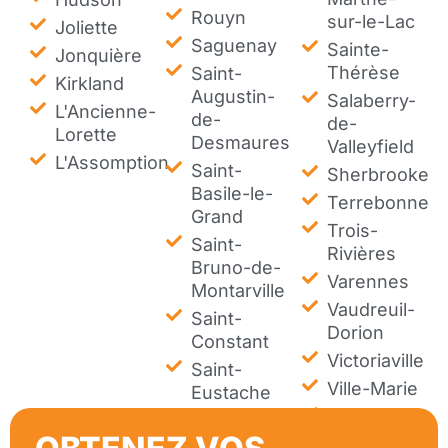
Rouyn
sur-le-Lac
Joliette
Saguenay
Sainte-
Jonquière
Thérèse
Saint-
Kirkland
Augustin-
Salaberry-
L'Ancienne-
de-
de-
Lorette
Desmaures
Valleyfield
L'Assomption
Saint-
Sherbrooke
Basile-le-
Terrebonne
Grand
Trois-
Saint-
Rivières
Bruno-de-
Varennes
Montarville
Vaudreuil-
Saint-
Dorion
Constant
Victoriaville
Saint-
Ville-Marie
Eustache
Westmount