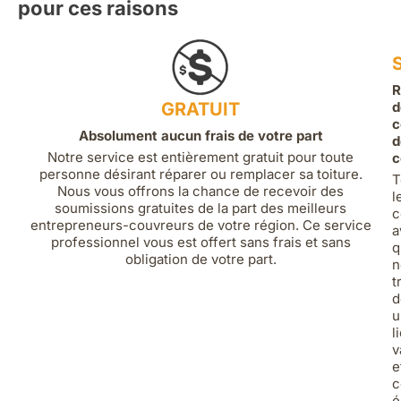
pour ces raisons
R
GRATUIT
d
c
Absolument aucun frais de votre part
d
Notre service est entièrement gratuit pour toute
c
personne désirant réparer ou remplacer sa toiture.
T
Nous vous offrons la chance de recevoir des
l
soumissions gratuites de la part des meilleurs
c
entrepreneurs-couvreurs de votre région. Ce service
a
professionnel vous est offert sans frais et sans
q
obligation de votre part.
n
t
d
u
l
v
e
c
é