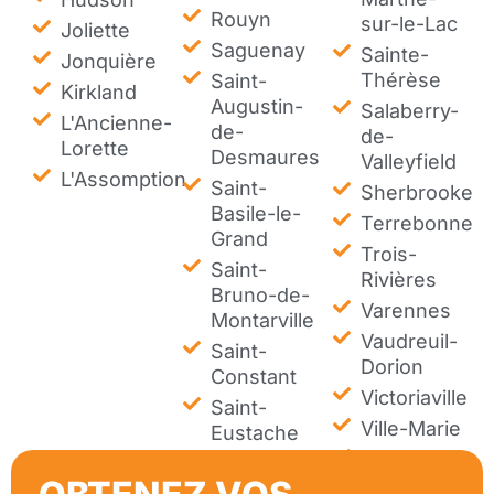
Rouyn
sur-le-Lac
Joliette
Saguenay
Sainte-
Jonquière
Thérèse
Saint-
Kirkland
Augustin-
Salaberry-
L'Ancienne-
de-
de-
Lorette
Desmaures
Valleyfield
L'Assomption
Saint-
Sherbrooke
Basile-le-
Terrebonne
Grand
Trois-
Saint-
Rivières
Bruno-de-
Varennes
Montarville
Vaudreuil-
Saint-
Dorion
Constant
Victoriaville
Saint-
Ville-Marie
Eustache
Westmount