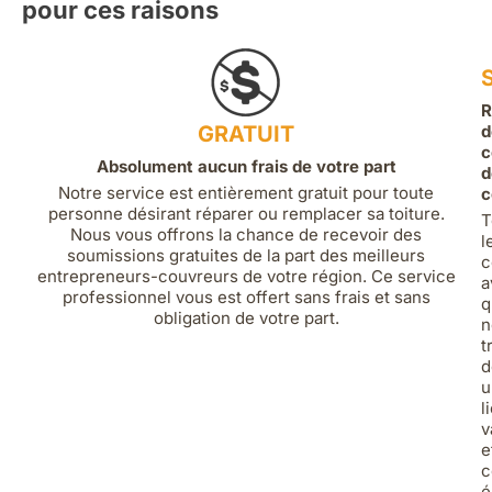
pour ces raisons
R
GRATUIT
d
c
Absolument aucun frais de votre part
d
Notre service est entièrement gratuit pour toute
c
personne désirant réparer ou remplacer sa toiture.
T
Nous vous offrons la chance de recevoir des
l
soumissions gratuites de la part des meilleurs
c
entrepreneurs-couvreurs de votre région. Ce service
a
professionnel vous est offert sans frais et sans
q
obligation de votre part.
n
t
d
u
l
v
e
c
é