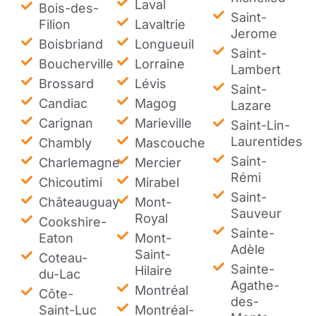
Laval
Bois-des-
Saint-
Filion
Lavaltrie
Jerome
Boisbriand
Longueuil
Saint-
Boucherville
Lorraine
Lambert
Brossard
Lévis
Saint-
Candiac
Magog
Lazare
Carignan
Marieville
Saint-Lin-
Laurentides
Chambly
Mascouche
Saint-
Charlemagne
Mercier
Rémi
Chicoutimi
Mirabel
Saint-
Châteauguay
Mont-
Sauveur
Royal
Cookshire-
Sainte-
Eaton
Mont-
Adèle
Saint-
Coteau-
Sainte-
Hilaire
du-Lac
Agathe-
Montréal
Côte-
des-
Saint-Luc
Montréal-