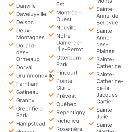
Monts
Est
Danville
Sainte-
Montréal-
Daveluyville
Anne-de-
Ouest
Delson
Bellevue
Neuville
Deux-
Sainte-
Notre-
Montagnes
Anne-
Dame-de-
des-
Dollard-
l'Île-Perrot
Plaines
des-
Otterburn
Ormeaux
Sainte-
Park
Catherine
Dorval
Pincourt
Sainte-
Drummondville
Pointe-
Catherine-
Farnham
Claire
de-la-
Gatineau
Jacques-
Prévost
Granby
Cartier
Québec
Greenfield
Sainte-
Repentigny
Park
Julie
Richelieu
Hampstead
Sainte-
Rosemère
Marthe-
Hudson