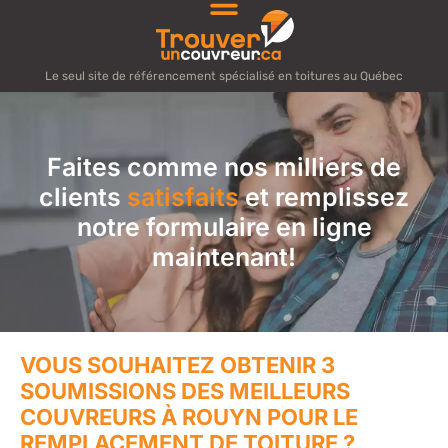
Le seul site de référencement spécialisé en toitures au Québec
Faites comme nos milliers de
clients
satisfaits
et remplissez
notre formulaire en ligne
maintenant!
VOUS SOUHAITEZ OBTENIR 3
SOUMISSIONS DES MEILLEURS
COUVREURS À ROUYN POUR LE
REMPLACEMENT DE TOITURE ?