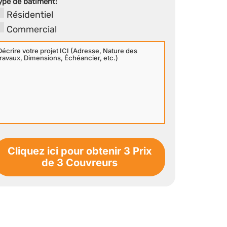
ype de bâtiment:
Résidentiel
Commercial
écrire
otre
rojet
CI