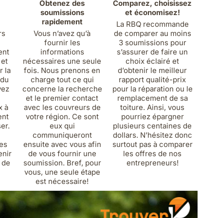
Obtenez des
Comparez, choisissez
soumissions
et économisez!
rapidement
La RBQ recommande
rs
Vous n’avez qu’à
de comparer au moins
fournir les
3 soumissions pour
ent
informations
s’assurer de faire un
 et
nécessaires une seule
choix éclairé et
 la
fois. Nous prenons en
d’obtenir le meilleur
 du
charge tout ce qui
rapport qualité-prix
yez
concerne la recherche
pour la réparation ou le
et le premier contact
remplacement de sa
x à
avec les couvreurs de
toiture. Ainsi, vous
ent
votre région. Ce sont
pourriez épargner
ser.
eux qui
plusieurs centaines de
communiqueront
dollars. N’hésitez donc
es
ensuite avec vous afin
surtout pas à comparer
enir
de vous fournir une
les offres de nos
n de
soumission. Bref, pour
entrepreneurs!
vous, une seule étape
est nécessaire!