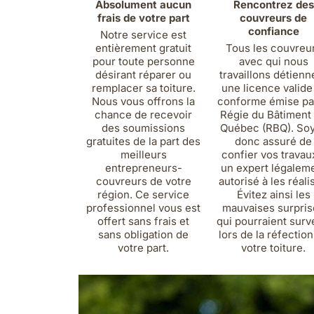
Absolument aucun
Rencontrez des
frais de votre part
couvreurs de
confiance
Notre service est
entièrement gratuit
Tous les couvreu
pour toute personne
avec qui nous
désirant réparer ou
travaillons détienn
remplacer sa toiture.
une licence valide
Nous vous offrons la
conforme émise par
chance de recevoir
Régie du Bâtiment
des soumissions
Québec (RBQ). So
gratuites de la part des
donc assuré de
meilleurs
confier vos travau
entrepreneurs-
un expert légalem
couvreurs de votre
autorisé à les réali
région. Ce service
Évitez ainsi les
professionnel vous est
mauvaises surpris
offert sans frais et
qui pourraient surv
sans obligation de
lors de la réfectio
votre part.
votre toiture.