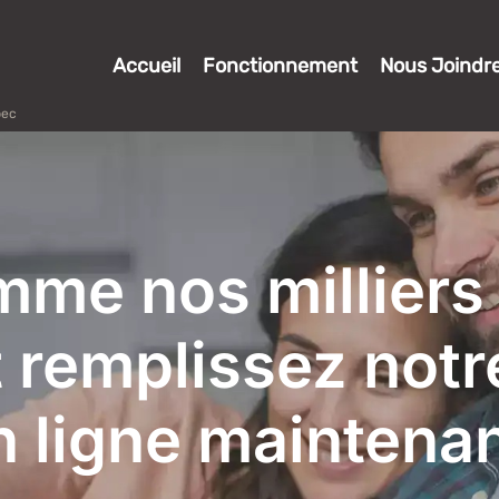
Accueil
Fonctionnement
Nous Joindr
bec
mme nos milliers 
 remplissez notr
n ligne maintenan