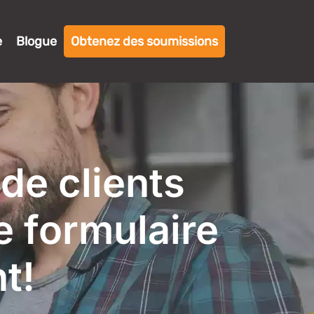
e
Blogue
Obtenez des soumissions
de clients
e formulaire
t!