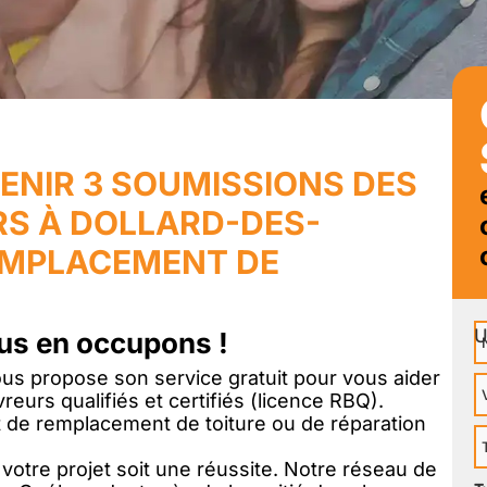
ENIR 3 SOUMISSIONS DES
S À DOLLARD-DES-
EMPLACEMENT DE
N
us en occupons !
s propose son service gratuit pour vous aider
V
reurs qualifiés et certifiés (licence RBQ).
 de remplacement de toiture ou de réparation
T
otre projet soit une réussite. Notre réseau de
P