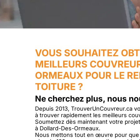
VOUS SOUHAITEZ OBT
MEILLEURS COUVREUR
ORMEAUX POUR LE R
TOITURE ?
Ne cherchez plus, nous no
Depuis 2013, TrouverUnCouvreur.ca vou
à trouver rapidement les meilleurs couv
Soumettez dès maintenant votre projet
à Dollard-Des-Ormeaux.
Nous mettons tout en œuvre pour que v