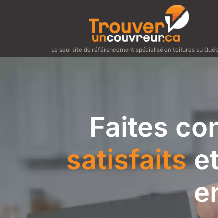
Le seul site de référencement spécialisé en toitures au Qué
Faites co
satisfaits
et
e