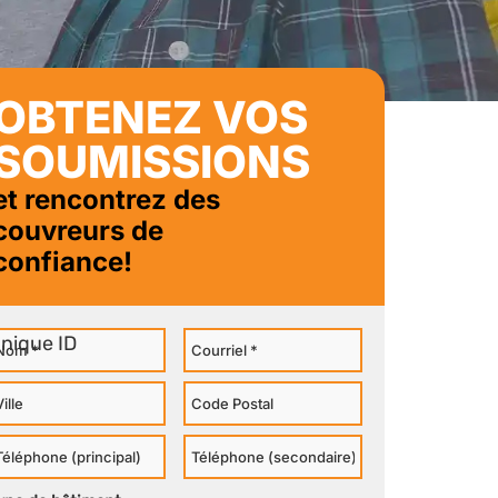
OBTENEZ VOS
SOUMISSIONS
et rencontrez des
couvreurs de
confiance!
om
Courriel
ille
Code
Postal
éléphone
Téléphone
rincipal
Secondaire