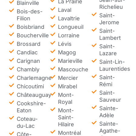
La Prairie
Blainville
Richelieu
Laval
Bois-des-
Saint-
Filion
Lavaltrie
Jerome
Boisbriand
Longueuil
Saint-
Boucherville
Lorraine
Lambert
Brossard
Lévis
Saint-
Candiac
Magog
Lazare
Carignan
Marieville
Saint-Lin-
Laurentides
Chambly
Mascouche
Saint-
Charlemagne
Mercier
Rémi
Chicoutimi
Mirabel
Saint-
Châteauguay
Mont-
Sauveur
Royal
Cookshire-
Sainte-
Eaton
Mont-
Adèle
Saint-
Coteau-
Sainte-
Hilaire
du-Lac
Agathe-
Montréal
Côte-