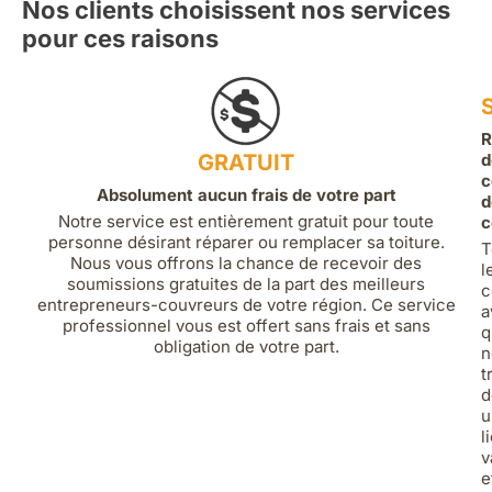
Nos clients choisissent nos services
pour ces raisons
R
GRATUIT
d
c
Absolument aucun frais de votre part
d
Notre service est entièrement gratuit pour toute
c
personne désirant réparer ou remplacer sa toiture.
T
Nous vous offrons la chance de recevoir des
l
soumissions gratuites de la part des meilleurs
c
entrepreneurs-couvreurs de votre région. Ce service
a
professionnel vous est offert sans frais et sans
q
obligation de votre part.
n
t
d
u
l
v
e