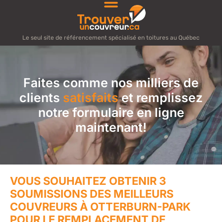
Le seul site de référencement spécialisé en toitures au Québec
Faites comme nos milliers de
clients
satisfaits
et remplissez
notre formulaire en ligne
maintenant!
VOUS SOUHAITEZ OBTENIR 3
SOUMISSIONS DES MEILLEURS
COUVREURS À OTTERBURN-PARK
POUR LE REMPLACEMENT DE