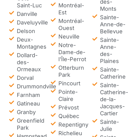
des-
Saint-Luc
Montréal-
Monts
Est
Danville
Sainte-
Montréal-
Daveluyville
Anne-de-
Ouest
Delson
Bellevue
Neuville
Deux-
Sainte-
Notre-
Montagnes
Anne-
Dame-de-
des-
Dollard-
l'Île-Perrot
Plaines
des-
Otterburn
Ormeaux
Sainte-
Park
Catherine
Dorval
Pincourt
Sainte-
Drummondville
Pointe-
Catherine-
Farnham
Claire
de-la-
Gatineau
Jacques-
Prévost
Granby
Cartier
Québec
Greenfield
Sainte-
Repentigny
Park
Julie
Richelieu
Hampstead