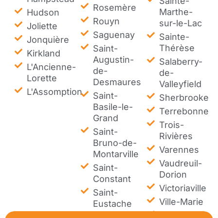
Sainte-
Rosemère
Marthe-
Hudson
Rouyn
sur-le-Lac
Joliette
Saguenay
Sainte-
Jonquière
Thérèse
Saint-
Kirkland
Augustin-
Salaberry-
L'Ancienne-
de-
de-
Lorette
Desmaures
Valleyfield
L'Assomption
Saint-
Sherbrooke
Basile-le-
Terrebonne
Grand
Trois-
Saint-
Rivières
Bruno-de-
Varennes
Montarville
Vaudreuil-
Saint-
Dorion
Constant
Victoriaville
Saint-
Ville-Marie
Eustache
Westmount